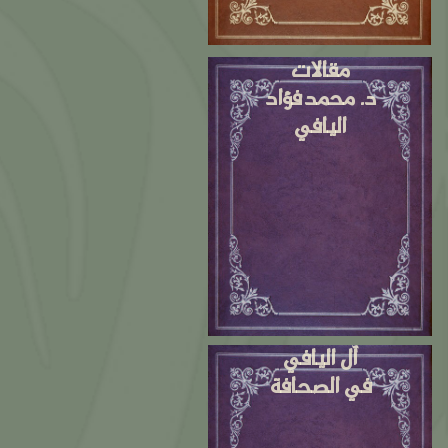
مقالات
د. محمد فؤاد
اليافي
آل اليافي
في الصحافة