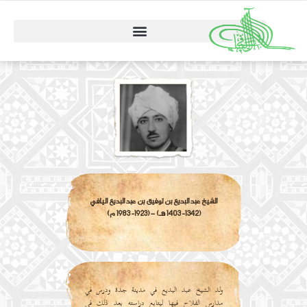
الشيخ عبد البديع بن توفيق بن عبد البديع اليافي
(1342- 1403 هـ) – (1923- 1983 م)
ولد الشيخ عبد البديع في مدينة جدة ودرس في
مدارس الفلاح فيها ليتابع دراسته بعد ذلك في