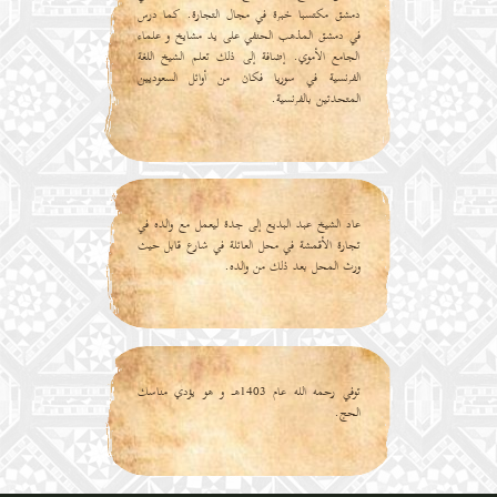
دمشق مكتسبا خبرة في مجال التجارة. كما درس
في دمشق المذهب الحنفي على يد مشايخ و علماء
الجامع الأموي. إضافة إلى ذلك تعلم الشيخ اللغة
الفرنسية في سوريا فكان من أوائل السعوديين
المتحدثين بالفرنسية.
عاد الشيخ عبد البديع إلى جدة ليعمل مع والده في
تجارة الأقمشة في محل العائلة في شارع قابل حيث
ورث المحل بعد ذلك من والده.
توفي رحمه الله عام 1403هـ و هو يؤدي مناسك
الحج.