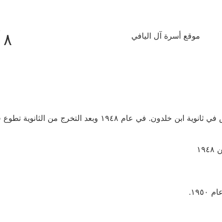
٨ آب ٢٠٢٦
موقع أسرة آل اليافي
١٩
١٩.