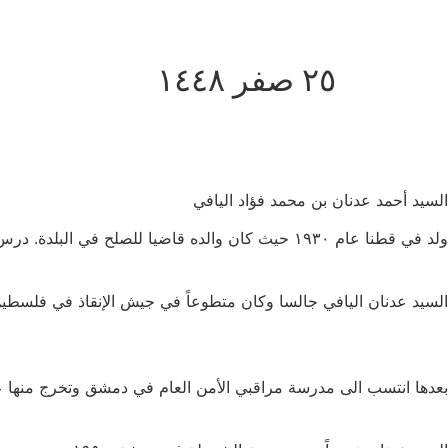
٢٥ صفر ١٤٤٨
السيد أحمد عدنان بن محمد فؤاد اليافي
ولد في قطنا عام ١٩٣٠ حيث كان والده قاضيا للصلح في البلدة. درس في ثانوية ابن خلدون. في عام ١٩٤٨ وبعد التخرج من الثانوية تطوع في جيش الانقاذ في فلسطين.
السيد عدنان اليافي جالسا وكان متطوعاً في جيش الإنقاذ في فلسطين ٤٨
بعدها انتسب الى مدرسة مراقبي الأمن العام في دمشق وتخرج منها عام ٥٠