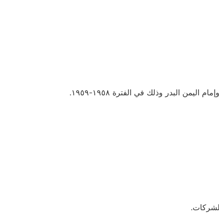
ن البدر وذلك في الفترة ١٩٥٨-١٩٥٩.
 الشركات.