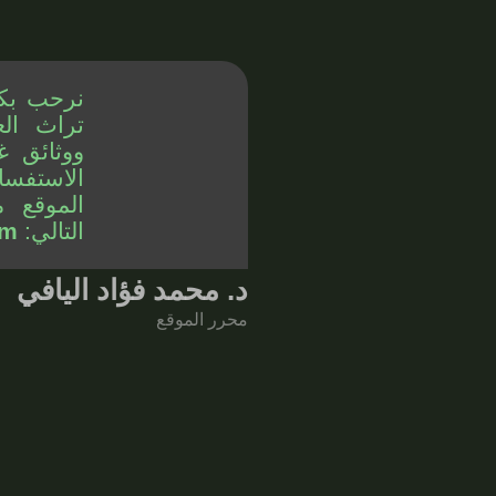
نرحب بك
تراث الع
ووثائق غ
الاستفسا
الموقع م
التالي:
om
د. محمد فؤاد اليافي
محرر الموقع