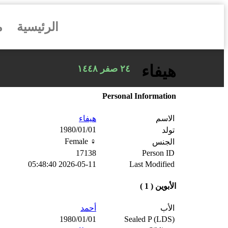
الرئيسية
م
هيفاء
٢٤ صفر ١٤٤٨
Personal Information
الاسم
هيفاء
1980/01/01
تولد
♀️ Female
الجنس
17138
Person ID
2026-05-11 05:48:40
Last Modified
الأبوين ( 1 )
الأب
أحمد
1980/01/01
Sealed P (LDS)