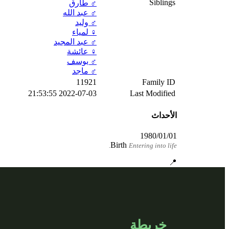
Siblings
♂️
طارق
♂️
عبد الله
♂️
وليد
♀️
لمياء
♂️
عبد المجيد
♀️
عائشة
♂️
يوسف
♂️
ماجد
11921
Family ID
2022-07-03 21:53:55
Last Modified
الأحداث
1980/01/01
Birth
Entering into life.
📍
خريطة