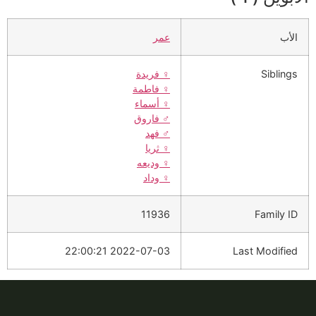
الأب
عمر
Siblings
♀️
فريدة
♀️
فاطمة
♀️
أسماء
♂️
فاروق
♂️
فهد
♀️
ثريا
♀️
وديعه
♀️
وداد
11936
Family ID
2022-07-03 22:00:21
Last Modified