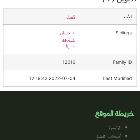
الأب
كمال
Siblings
♂️
حسان
♀️
نزهة
♀️
رنا
12016
Family ID
2022-07-04 12:19:43
Last Modified
خريطة الموقع
الرئيسية
أصحاب الفضل