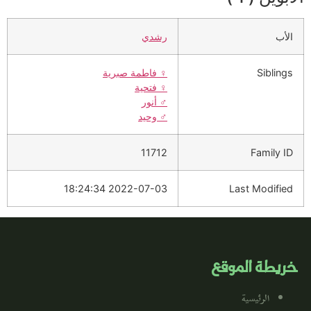
الأب
رشدي
Siblings
♀️
فاطمة صبرية
♀️
فتحية
♂️
أنور
♂️
وحيد
11712
Family ID
2022-07-03 18:24:34
Last Modified
خريطة الموقع
الرئيسية