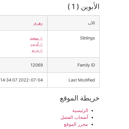
الأبوين ( 1 )
الأب
زهري
Siblings
♂️
سعيد
♂️
أديب
♂️
دريد
12069
Family ID
2022-07-04 14:34:07
Last Modified
خريطة الموقع
الرئيسية
أصحاب الفضل
محرر الموقع