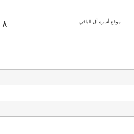
٨ آب ٢٠٢٦
موقع أسرة آل اليافي