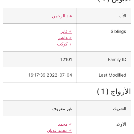
الأب
عبد الرحمن
Siblings
♂️
فانز
♂️
هاشم
♀️
كوكب
12101
Family ID
2022-07-04 16:17:39
Last Modified
الأزواج ( 1 )
الشريك
غير معروف
الأولاد
♂️
محمد
♂️
محمد عدنان