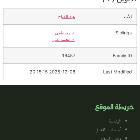
الأب
عبد الفتاح
Siblings
♂️
مصطفى
♂️
محمد علي
16457
Family ID
2025-12-08 20:15:15
Last Modified
خريطة الموقع
الرئيسية
أصحاب الفضل
محرر الموقع