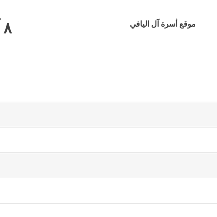
٨ آب ٢٠٢٦
موقع أسرة آل اليافي