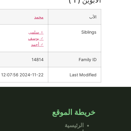
الأبوين ( 1 )
الأب
محمد
Siblings
♀️
سلمى
♂️
يوسف
♂️
أحمد
14814
Family ID
2024-11-22 12:07:56
Last Modified
خريطة الموقع
الرئيسية