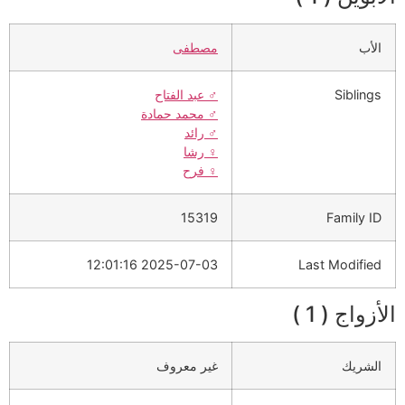
الأب
مصطفى
Siblings
♂️
عبد الفتاح
♂️
محمد حمادة
♂️
رائد
♀️
رشا
♀️
فرح
15319
Family ID
2025-07-03 12:01:16
Last Modified
الأزواج ( 1 )
الشريك
غير معروف