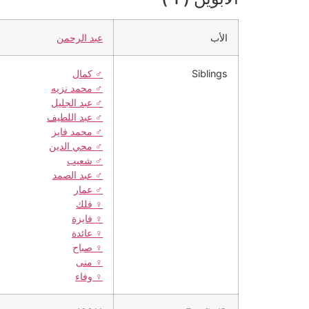
الأب
عبد الرحمن
Siblings
♂️
كمال
♂️
محمد نزيه
♂️
عبد الجليل
♂️
عبد اللطيف
♂️
محمد فايز
♂️
محي الدين
♂️
شعيب
♂️
عبد الصمد
♂️
عمار
♀️
فلك
♀️
فايزة
♀️
عائدة
♀️
صباح
♀️
منى
♀️
وفاء