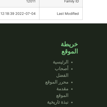
12011
Family ID
2022-07-04 12:18:39
Last Modified
خريطة
الموقع
الرئيسية
أصحاب
الفضل
محرر الموقع
مقدمة
الموقع
نبذة تاريخية