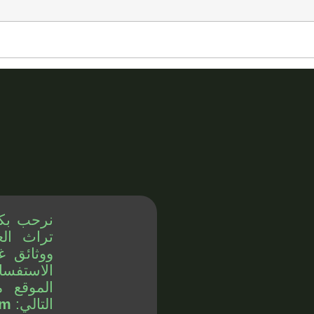
نرحب بك
تراث الع
ووثائق غ
الاستفسا
الموقع م
التالي:
om