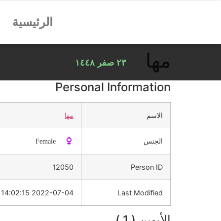
الرئيسية
مها
٢٣ صفر ١٤٤٨
Personal Information
الاسم
مها
الجنس
♀️ Female
12050
Person ID
2022-07-04 14:02:15
Last Modified
الأبوين ( 1 )