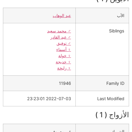
الأب
عبد الوهاب
Siblings
♂️
محمد سعيد
♂️
عبد القادر
♂️
توفيق
♀️
أسماء
♀️
خولة
♀️
خديجة
♀️
زليخة
11946
Family ID
2022-07-03 23:23:01
Last Modified
الأزواج ( 1 )
الشريك
غير معروف