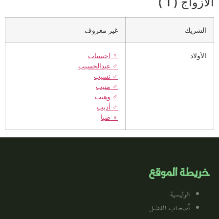
الأزواج ( 1 )
الشريك
غير معروف
الأولاد
♀️
احتساب
♂️
عبدالحسيب
♂️
نسيب
♂️
منيب
♂️
وهيب
♂️
أديب
♀️
صبا
خريطة الموقع
الرئيسية
أصحاب الفضل