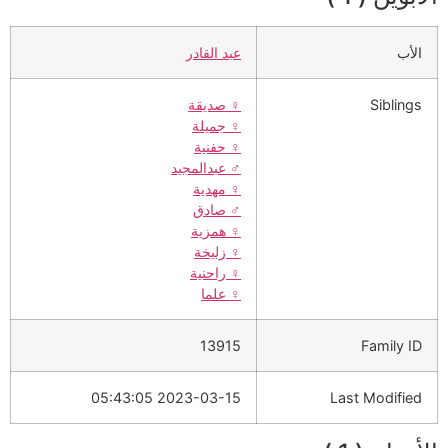
الأب
عبد القادر
Siblings
♀️
صديقة
♀️
جميلة
♀️
حفنية
♂️
عبدالمجيد
♀️
مهدية
♂️
صادق
♀️
همزية
♀️
زليخة
♀️
راحنية
♀️
علما
13915
Family ID
2023-03-15 05:43:05
Last Modified