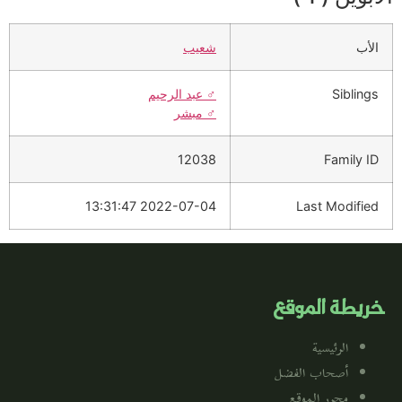
الأب
شعيب
Siblings
♂️
عبد الرحيم
♂️
مبشر
12038
Family ID
2022-07-04 13:31:47
Last Modified
خريطة الموقع
الرئيسية
أصحاب الفضل
محرر الموقع