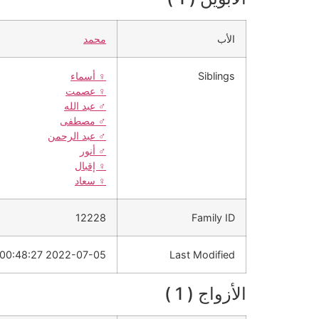
الأب
محمد
Siblings
♀️
أسماء
♀️
عصمت
♂️
عبد الله
♂️
مصطفى
♂️
عبد الرحمن
♂️
أنور
♀️
إقبال
♀️
سعاد
12228
Family ID
2022-07-05 00:48:27
Last Modified
الأزواج ( 1 )