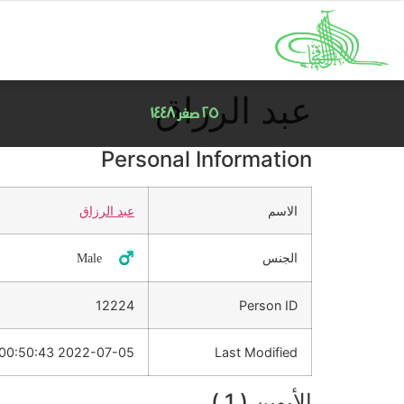
عبد الرزاق
٢٥ صفر ١٤٤٨
Personal Information
الاسم
عبد الرزاق
الجنس
♂️ Male
12224
Person ID
2022-07-05 00:50:43
Last Modified
الأبوين ( 1 )