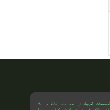
ساهمات المرتبطة في حفظ تراث العائلة من خلال
لومات ووثائق غير موجودة لدينا. كما نرحب بكل