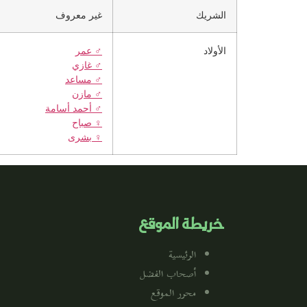
الشريك
غير معروف
الأولاد
♂️
عمر
♂️
غازي
♂️
مساعد
♂️
مازن
♂️
أحمد أسامة
♀️
صباح
♀️
بشرى
خريطة الموقع
الرئيسية
أصحاب الفضل
محرر الموقع