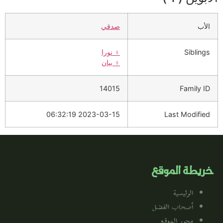
الأب
صدقي
Siblings
♀️
نورا
♀️
بيان
14015
Family ID
2023-03-15 06:32:19
Last Modified
خريطة الموقع
الرئيسية
أصحاب الفضل
محرر الموقع