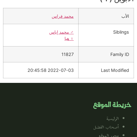
الأب
محمد فراس
Siblings
♂️
محمد إياس
♀️
هيا
11827
Family ID
2022-07-03 20:45:58
Last Modified
خريطة الموقع
الرئيسية
أصحاب الفضل
محرر الموقع