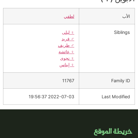
الأب
لطفي
Siblings
♀️
ليلى
♂️
فريد
♂️
طريف
♀️
عائشة
♀️
نجوى
♀️
إيناس
11767
Family ID
2022-07-03 19:56:37
Last Modified
خريطة الموقع