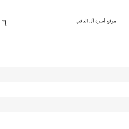
٦ آب ٢٠٢٦
موقع أسرة آل اليافي