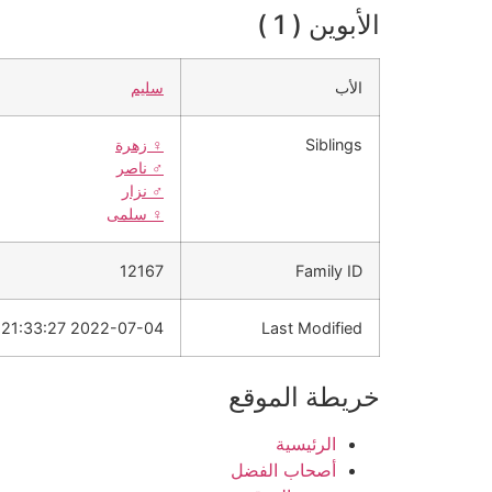
الأبوين ( 1 )
الأب
سليم
Siblings
♀️
زهرة
♂️
ناصر
♂️
نزار
♀️
سلمى
12167
Family ID
2022-07-04 21:33:27
Last Modified
خريطة الموقع
الرئيسية
أصحاب الفضل