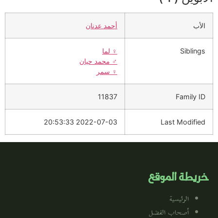
الأب
أحمد عدنان
Siblings
♀️
لما
♂️
محمد حيان
♀️
سمر
11837
Family ID
2022-07-03 20:53:33
Last Modified
خريطة الموقع
الرئيسية
أصحاب الفضل