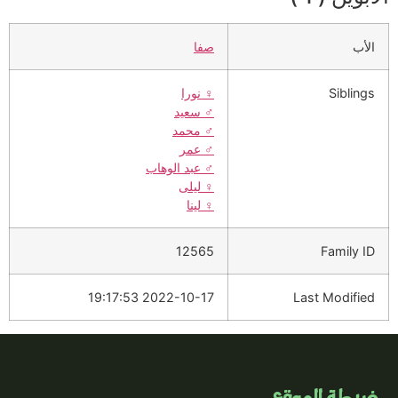
الأب
صفا
Siblings
♀️
نورا
♂️
سعيد
♂️
محمد
♂️
عمر
♂️
عبد الوهاب
♀️
ليلى
♀️
لينا
12565
Family ID
2022-10-17 19:17:53
Last Modified