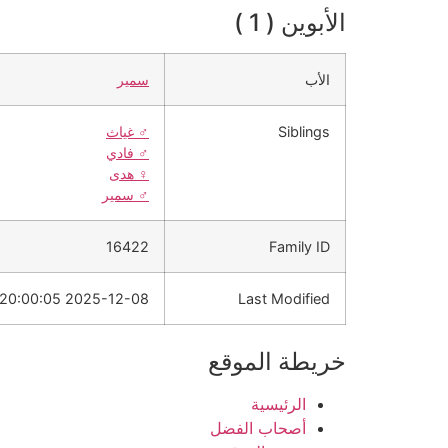
الأبوين ( 1 )
الأب
سمير
Siblings
♂️
غياث
♂️
فادي
♀️
هدى
♂️
سمير
16422
Family ID
2025-12-08 20:00:05
Last Modified
خريطة الموقع
الرئيسية
أصحاب الفضل