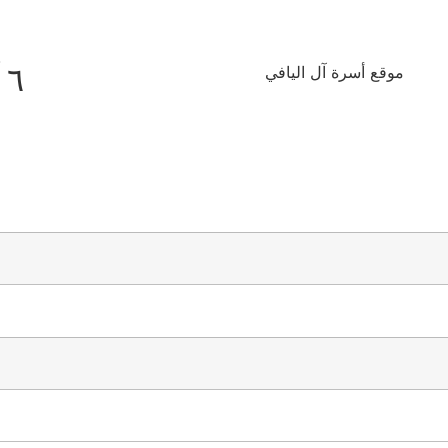
٦ آب ٢٠٢٦
موقع أسرة آل اليافي