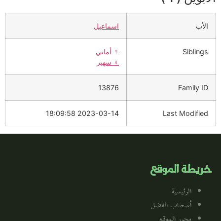
الأب
اسماعيل
Siblings
♀️
أماني
♀️
سهير
13876
Family ID
2023-03-14 18:09:58
Last Modified
خريطة الموقع
الرئيسية
أصحاب الفضل
محرر الموقع