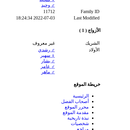
♂️
وحيد
11712
Family ID
2022-07-03 18:24:34
Last Modified
الأزواج ( 1 )
الشريك
غير معروف
الأولاد
♂️
رشدي
♀️
سهير
♂️
بشار
♂️
عامر
♂️
ماهر
خريطة الموقع
الرئيسية
أصحاب الفضل
محرر الموقع
مقدمة الموقع
نبذة تاريخية
شخصيات
مراجع