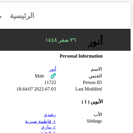
الرئيسية
م
أنور
٢٦ صفر ١٤٤٨
Personal Information
الاسم
أنور
♂️ Male
الجنس
11722
Person ID
2022-07-03 18:44:07
Last Modified
الأبوين ( 1 )
الأب
رشدي
Siblings
♀️
فاطمة صبرية
♂️
نيازي
♀️
فتحية