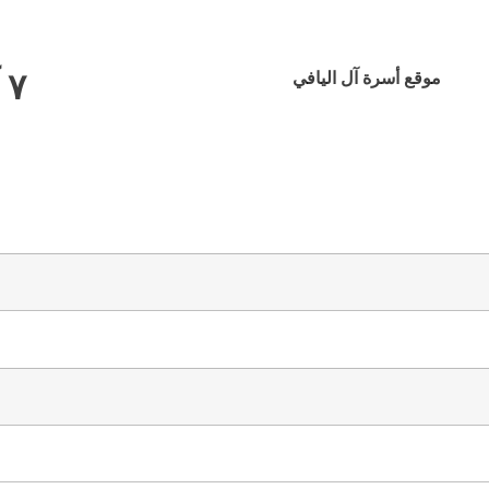
٧ آب ٢٠٢٦
موقع أسرة آل اليافي