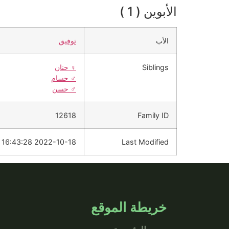
الأبوين ( 1 )
الأب
توفيق
Siblings
♀️
حنان
♂️
حسام
♂️
حسن
12618
Family ID
2022-10-18 16:43:28
Last Modified
خريطة الموقع