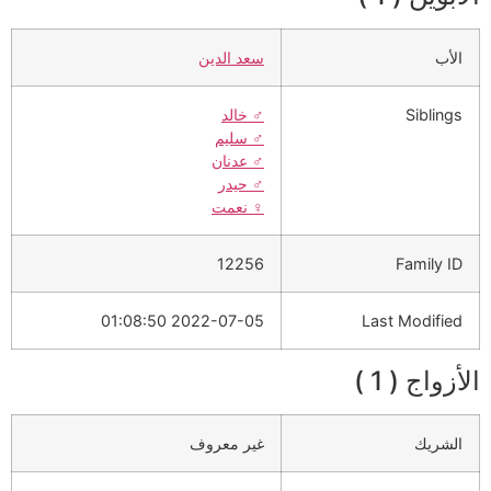
الأب
سعد الدين
Siblings
♂️
خالد
♂️
سليم
♂️
عدنان
♂️
حيدر
♀️
نعمت
12256
Family ID
2022-07-05 01:08:50
Last Modified
الأزواج ( 1 )
الشريك
غير معروف