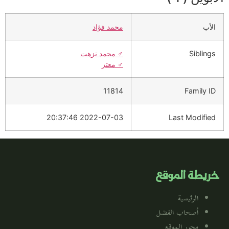
الأب
محمد فؤاد
Siblings
♂️
محمد نزهت
♂️
معتز
11814
Family ID
2022-07-03 20:37:46
Last Modified
خريطة الموقع
الرئيسية
أصحاب الفضل
محرر الموقع