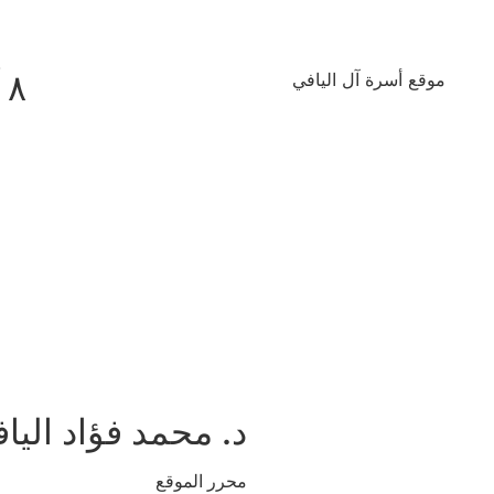
٨ آب ٢٠٢٦
موقع أسرة آل اليافي
د. محمد فؤاد اليا
محرر الموقع