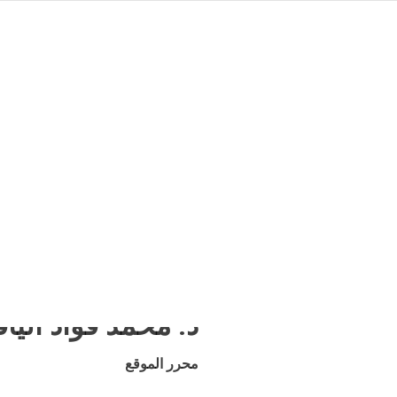
موقع أسرة آل اليافي
د. محمد فؤاد اليا
محرر الموقع