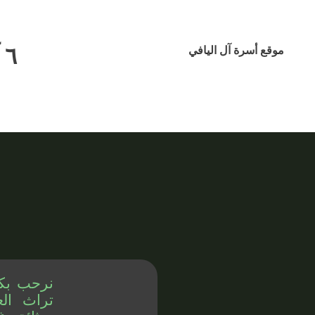
٦ آب ٢٠٢٦
موقع أسرة آل اليافي
نرحب بك
تراث الع