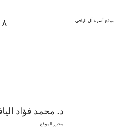
٨ آب ٢٠٢٦
موقع أسرة آل اليافي
د. محمد فؤاد اليا
محرر الموقع