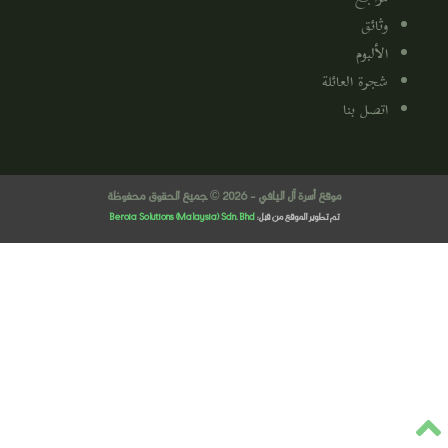
وثائق
الألبوم
شجرة العائلة
اتصل بنا
موقع أسرة آل اليافي - 2026 © جميع الحقوق محفوظة
تم تطوير الموقع من قبل:
Beroia Solutions (Malaysia) Sdn. Bhd